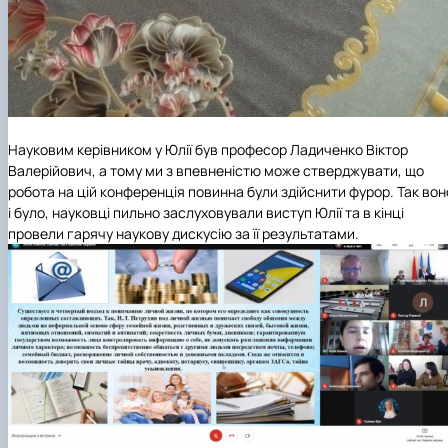
Науковим керівником у Юлії був професор Ладиченко Віктор
Валерійович, а тому ми з впевненістю може стверджувати, що
робота на цій конференція повинна були здійснити фурор. Так вон
і було, науковці пильно заслуховували виступ Юлії та в кінці
провели гарячу наукову дискусію за її результатами.