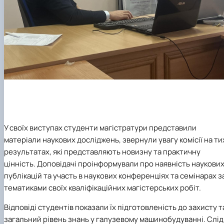
У своїх виступах студенти магістратури представили
матеріали наукових досліджень, звернули увагу комісії на ти
результатах, які представляють новизну та практичну
цінність. Доповідачі проінформували про наявність наукови
публікацій та участь в наукових конференціях та семінарах з
тематиками своїх кваліфікаційних магістерських робіт.
Відповіді студентів показали їх підготовленість до захисту т
загальний рівень знань у галузевому машинобудуванні. Слід