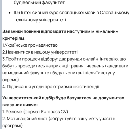
будівельний факультет
II.6 Інтенсивний курс словацької мови в Словацьком
технічному університеті
Заявники повинні відповідати наступним мінімальним
критеріям:
1.Українське громадянство
2.Навчантися в нашому університеті
3.Пройти процеси відбору: два раунди онлайн-інтерв'ю, що
бубуть проводитись наприкінці травня - червень (кандидати
на медичний факультет будуть опитані після їх вступу
окремо)
4. Підписання угоди про отрирмання стипендії
Університетський відбір буде базуватися на документах
вказаних нижче:
1. Резюме (формат Europass CV)
2. Мотиваційний лист (обґрунтуйте вашу мету участі в
програмі)