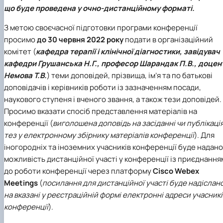
що буде проведена у очно-дистанційному форматі.
З метою своєчасної підготовки програми конференції
просимо
до 30 червня 2022 року
подати в організаційний
комітет (
кафедра терапії і клінічної діагностики, завідувач
кафедри Грушанська Н.Г., професор Шарандак П.В., доцен
Немова Т.В.
) теми доповідей, прізвища, ім’я та по батькові
доповідачів і керівників роботи із зазначенням посади,
наукового ступеня і вченого звання, а також тези доповідей.
Просимо вказати спосіб представлення матеріалів на
конференції (
виголошена доповідь на засіданні чи публікаці
тез у електронному збірнику матеріалів конференції
). Для
іногородніх та іноземних учасників конференції буде надано
можливість дистанційної участі у конференції із приєднання
до роботи конференції через платформу
Cisco Webex
Meetings
(
посилання для дистанційної участі буде надіслан
на вказані у реєстраційній формі електронні адреси учасникі
конференції
).