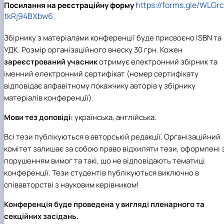
https://forms.gle/WLGr
Посилання на реєстраційну форму
tkRj94BXbw6
Збірнику з матеріалами конференції буде присвоєно ISBN та
УДК. Розмір організаційного внеску 30 грн. Кожен
зареєстрований учасник
отримує електронний збірник та
іменний електронний сертифікат (номер сертифікату
відповідає алфавітному покажчику авторів у збірнику
матеріалів конференції).
Мови тез доповіді:
українська, англійська.
Всі тези публікуються в авторській редакції. Організаційний
комітет залишає за собою право відхиляти тези, оформлені 
порушенням вимог та такі, що не відповідають тематиці
конференції. Тези студентів публікуються виключно в
співавторстві з науковим керівником!
Конференція буде проведена у вигляді пленарного та
секційних засідань.