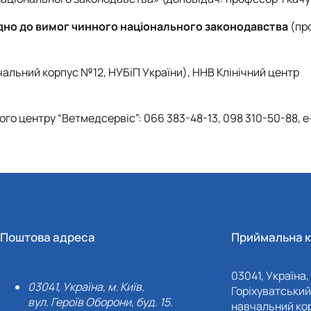
ідно до вимог чинного національного законодавства
(пр
вчальний корпус №12, НУБіП України), ННВ Клінічний центр
го центру “Ветмедсервіс”: 066 383-48-13, 098 310-50-88, e
Поштова адреса
Приймальна к
03041, Україна, 
03041, Україна, м. Київ,
Горіхуватський 
вул. Героїв Оборони, буд. 15.
навчальний кор