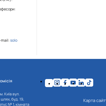
офесори:
-mail:
solo
омісія
м. Київ вул.
шлях, буд. 19,
Карта сайт
пус № 1, кімната