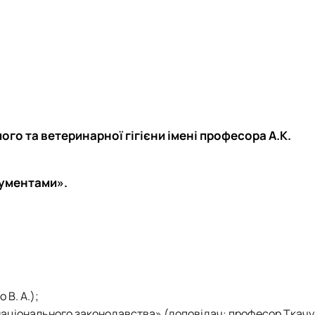
Гулого та ветеринарної гігієни імені професора А.К.
кументами».
 В. А.);
національного законодавства» (доповідач: професор Ткачук 