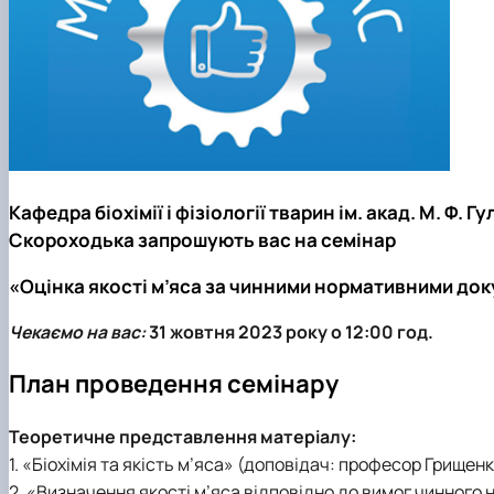
Кафедра біохімії і фізіології тварин ім. акад. М. Ф. 
Скороходька запрошують вас на семінар
«Оцінка якості м’яса за чинними нормативними до
Чекаємо на вас:
31 жовтня 2023 року о 12:00 год.
План проведення семінару
Теоретичне представлення матеріалу:
1. «Біохімія та якість м’яса» (доповідач: професор Грищенко
2. «Визначення якості м’яса відповідно до вимог чинного 