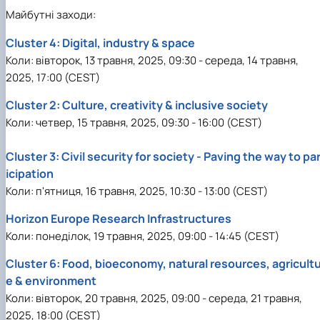
Іноземні мови
Їдальні та буфети
Центр вивчення мов
Психологічна підтримка
Біоетична комісія
Рада молодих вчених
Методичні рекомендації, пам'ятки
ЦКНО «Агропромисловий комплекс, лісове і
Доступ до публічної інформації
Наглядова рада
Історія університету
Майбутні заходи:
Працевлаштування
Студентські квитки
Інклюзивне середовище
Наукові видання
садово-паркове господарство, ветеринарна
Наукові школи
Форми документів
Державні закупівлі
Рада роботодавців
Видатні випускники та працівники
Наука для бізнесу
медицина»
Стартап школа НУБіП України
Патентно-ліцензійна діяльність
Досліднику та автору
Офіційна символіка
Благодійний фонд «Голосіївська ініціатива
Звіт ректора
Cluster 4: Digital, industry & space
Обладнання НУБіП України
Звіт про проведення НТЗ
Каталог наукових послуг
Антикорупційні заходи
2020»
Пам'яті захисників України
Коли: вівторок, 13 травня, 2025, 09:30 - середа, 14 травня,
Наукові журнали НУБіП України
«SEB-2024»
Гендерна радниця
Почесні доктори і професори НУБіП України
Уповноважена особа з питань запобігання 
2025, 17:00 (CEST)
Наукові журнали НУБіП України (English)
«SEB-2025»
Контактна інформація
виявлення корупції
Пресслужба
Пам'ятка про проведення науково-технічни
Університетський кур'єр
Положення про антикорупційного
Cluster 2: Culture, creativity & inclusive society
заходів
уповноваженого НУБіП України
Вибори ректора
Коли: четвер, 15 травня, 2025, 09:30 - 16:00 (CEST)
Порядок планування та організації
Програма розвитку університету «Голосіївсь
Національні нормативно-правові акти
проведення НТЗ
ініціатива – 2025»
Нормативно-правові акти НУБіП України
Cluster 3: Civil security for society - Paving the way to pa
Результати науково-технічних заходів
Інформаційні ресурси НАЗК
icipation
Монографії
Методичні роз’яснення НАЗК
Коли: п'ятниця, 16 травня, 2025, 10:30 - 13:00 (CEST)
Антикорупційні заходи
Horizon Europe Research Infrastructures
Коли: понеділок, 19 травня, 2025, 09:00 - 14:45 (CEST)
Cluster 6: Food, bioeconomy, natural resources, agricult
e & environment
Коли: вівторок, 20 травня, 2025, 09:00 - середа, 21 травня,
2025, 18:00 (CEST)