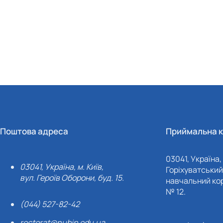
Поштова адреса
Приймальна к
03041, Україна, 
03041, Україна, м. Київ,
Горіхуватський 
вул. Героїв Оборони, буд. 15.
навчальний кор
№ 12.
(044) 527-82-42
rectorat@nubip.edu.ua