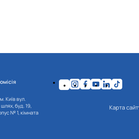
омісія
м. Київ вул.
шлях, буд. 19,
Карта сайт
пус № 1, кімната