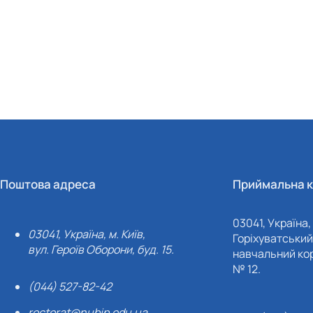
Поштова адреса
Приймальна к
03041, Україна, 
03041, Україна, м. Київ,
Горіхуватський 
вул. Героїв Оборони, буд. 15.
навчальний кор
№ 12.
(044) 527-82-42
rectorat@nubip.edu.ua