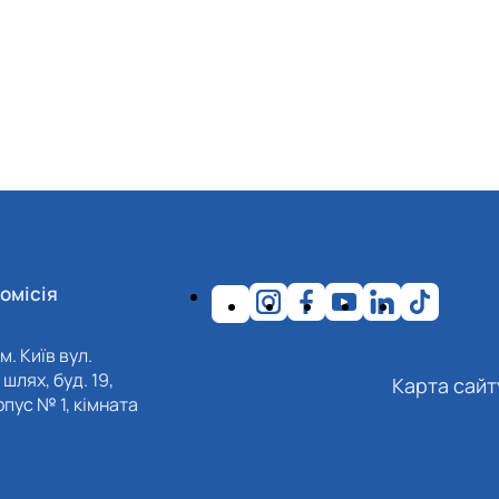
омісія
м. Київ вул.
шлях, буд. 19,
Карта сайт
пус № 1, кімната