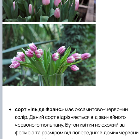
сорт «Іль де Франс»
має оксамитово–червоний
колір. Даний сорт відрізняється від звичайного
червоного тюльпану. Бутон квітки не схожий за
формою та розміром від попередніх відомих червони