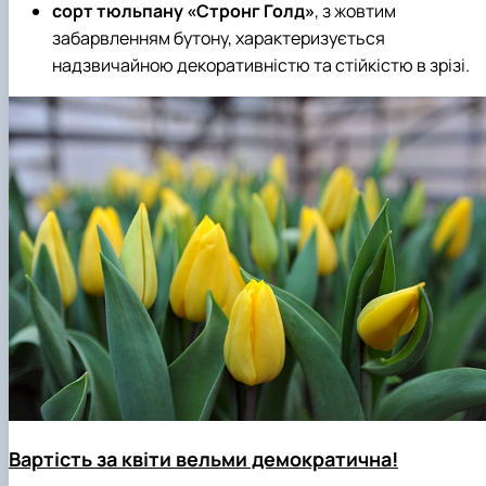
сорт тюльпану «Стронг Голд»
,
з жовтим
забарвленням бутону, характеризується
надзвичайною декоративністю та стійкістю в зрізі.
Вартість за квіти вельми демократична!