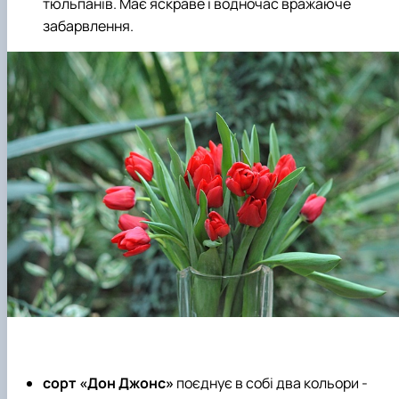
тюльпанів. Має яскраве і водночас вражаюче
забарвлення.
сорт «Дон Джонс»
поєднує в собі два кольори -