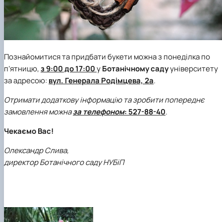
Познайомитися та придбати букети можна з понеділка по
п’ятницю,
з 9:00 до 17:00
у
Ботанічному саду
університету
за адресою:
вул. Генерала Родімцева, 2а
.
Отримати додаткову інформацію та зробити попереднє
замовлення можна
за телефоном
:
527-88-40
.
Чекаємо Вас!
Олександр Слива,
директор Ботанічного саду НУБіП