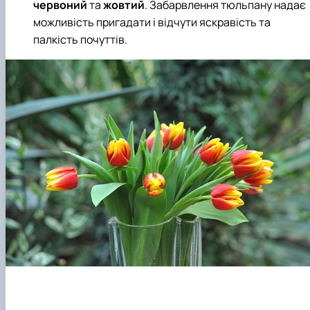
червоний
та
жовтий
. Забарвлення тюльпану надає
можливість пригадати і відчути яскравість та
палкість почуттів.