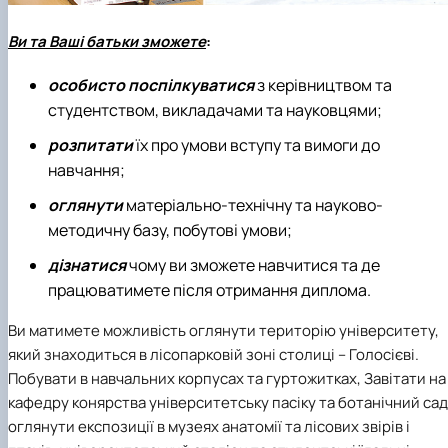
Ви та Ваші батьки зможете
:
особисто поспілкуватися
з керівництвом та
студентством, викладачами та науковцями;
розпитати
їх про умови вступу та вимоги до
навчання;
оглянути
матеріально-технічну та науково-
методичну базу, побутові умови;
дізнатися
чому ви зможете навчитися та де
працюватимете після отримання диплома.
Ви матимете можливість оглянути територію університету,
який знаходиться в лісопарковій зоні столиці – Голосієві.
Побувати в навчальних корпусах та гуртожитках, Завітати на
кафедру конярства університетську пасіку та ботанічний сад
оглянути експозиції в музеях анатомії та лісових звірів і