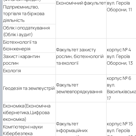
Економічний факультет
вул. Героїв
Підприємництво,
Оборони, 11
торгівля та біржова
діяльність
Облік і оподаткування
(
Облік і аудит)
Біотехнології
та
біоінженерія
Факультет захисту
корпус № 4
Захист
і карантин
рослин, біотехнологій
вул. Героїв
рослин
та екології
Оборони, 13
Екологія
корпус № 6
Факультет
вул.
Геодезія та землеустрій
землевпорядкування
Васильківська
17
Економіка(Економічна
кібернетика,Цифрова
економіка)
Факультет
корпус № 15
Комп’ютерні науки
інформаційних
вул. Героїв
Кібербезпека