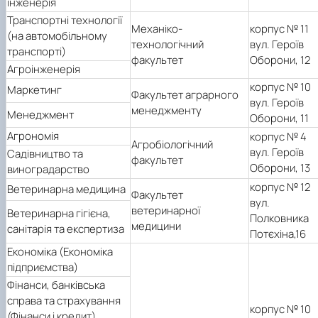
інженерія
Транспортні технології
Механіко-
корпус № 11
(на автомобільному
технологічний
вул. Героїв
транспорті)
факультет
Оборони, 12
Агроінженерія
корпус № 10
Маркетинг
Факультет аграрного
вул. Героїв
менеджменту
Менеджмент
Оборони, 11
Агрономія
корпус № 4
Агробіологічний
вул. Героїв
Садівництво та
факультет
Оборони, 13
виноградарство
корпус № 12
Ветеринарна медицина
Факультет
вул.
ветеринарної
Ветеринарна гігієна,
Полковника
медицини
санітарія та експертиза
Потєхіна,16
Економіка (Економіка
підприємства)
Фінанси, банківська
справа та страхування
корпус № 10
(
Фінанси і кредит)