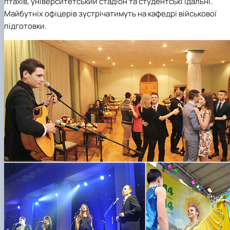
птахів, університетський стадіон та студентські їдальні.
Майбутніх офіцерів зустрічатимуть на кафедрі військової
підготовки.