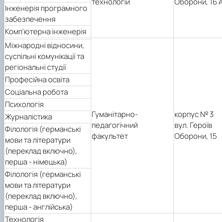
технологій
Оборони, 16 
Інженерія програмного
забезпечення
Комп'ютерна інженерія
Міжнародні відносини,
суспільні комунікації та
регіональні студії
Професійна освіта
Соціальна робота
Психологія
Гуманітарно-
корпус № 3
Журналістика
педагогічний
вул. Героїв
Філологія (германські
факультет
Оборони, 15
мови та літератури
(переклад включно),
перша - німецька)
Філологія (германські
мови та літератури
(переклад включно),
перша - англійська)
Технологія