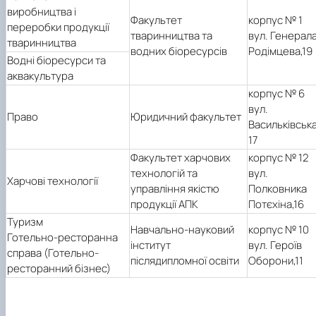
виробництва і
Факультет
корпус № 1
переробки продукції
тваринництва та
вул. Генерал
тваринництва
водних біоресурсів
Родімцева,19
Водні біоресурси та
аквакультура
корпус № 6
вул.
Право
Юридичний факультет
Васильківська
17
Факультет харчових
корпус № 12
технологій та
вул.
Харчові технології
управління якістю
Полковника
продукції АПК
Потєхіна,16
Туризм
Навчально-науковий
корпус № 10
Готельно-ресторанна
інститут
вул. Героїв
справа (Готельно-
післядипломної освіти
Оборони,11
ресторанний бізнес)