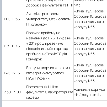
доробків факультетів та ННІ
№ 3
м.Київ, вул. Героїв
Зустріч з ректором
Оборони 15, актова
11:00-11:35
університету Станіславом
зала навчального
Ніколаєнком
корпусу № 3
Правила прийому на
навчання до НУБіП України
м.Київ, вул. Героїв
у 2019 році презентує
Оборони 15, актова
11:35-11:45
відповідальний секретар
зала навчального
приймальної комісії Лідія
корпусу № 3
Гончарук
м.Київ, вул. Героїв
Виступи творчих колективів
Оборони 15, актова
11:45-
12:15
кафедри культурології
зала навчального
НУБіП України
корпусу № 3
Презентація ННІ та
Навчальні корпуси
12:30-14:00
факультетів, лабораторій та
ННІ/факультетів
кафедр