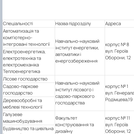
Спеціальності
Назва підрозділу
Адреса
Автоматизація та
комп’ютерно-
Навчально-науковий
інтегровані технології
корпус № 8
інститут енергетики,
вул. Героїв
Електроенергетика,
автоматики і
Оборони, 12
електротехніка та
енергозбереження
електромеханіка
Теплоенергетика
Лісове господарство
Навчально-науковий
Садово-паркове
корпус № 1
інститут лісового і
господарство
вул. Генерал
садово-паркового
Родімцева,19
Деревообробні
та
господарства
меблеві
технології
Галузеве
Факультет
корпус № 11
машинобудування
конструювання та
вул. Героїв
Будівництво
та цивільна
дизайну
Оборони, 12