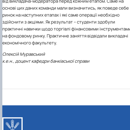
від викладача-модератора перед кожним етапом. Саме на
основі цих даних команди мали визначитись, як поведе себе
ринок на наступних етапах і які саме операції необхідно
здійснити з акціями. Як результат – студенти здобули
практичні навички щодо торгівлі фінансовими інструментам
на фондовому ринку. Практичне заняття відвідали викладачі
економічного факультету.
Олексій Муравський
к.е.н., доцент кафедри банківської справи