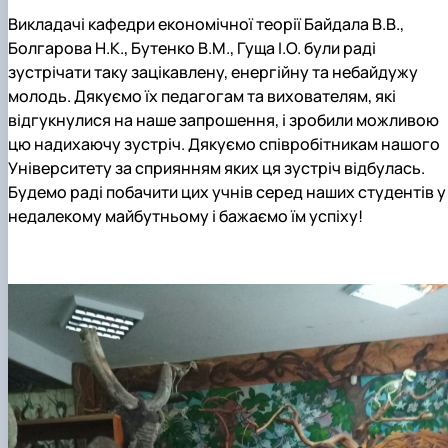
Викладачі кафедри економічної теорії Байдала В.В.,
Болгарова Н.К., Бутенко В.М.
, Гуща І.О. були раді
зустрічати таку зацікавлену, енергійну та небайдужу
молодь. Дякуємо їх педагогам та вихователям, які
відгукнулися на наше запрошення, і зробили можливою
цю надихаючу зустріч. Дякуємо співробітникам нашого
Університету за сприянням яких ця зустріч відбулась.
Будемо раді побачити цих учнів серед наших студентів у
недалекому майбутньому і бажаємо їм успіху!