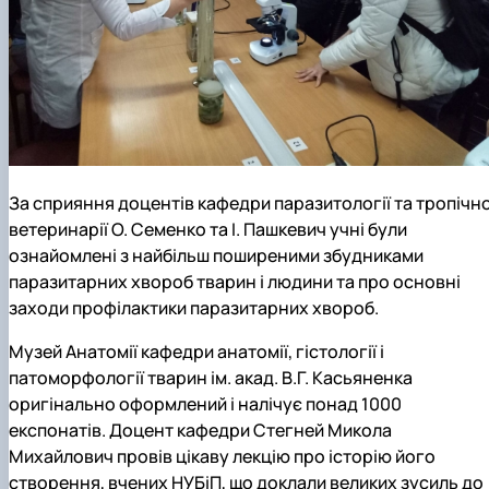
За сприяння доцентів кафедри паразитології та тропічно
ветеринарії О. Семенко та І. Пашкевич учні були
ознайомлені з найбільш поширеними збудниками
паразитарних хвороб тварин і людини та про основні
заходи профілактики паразитарних хвороб.
Музей Анатомії кафедри анатомії, гістології і
патоморфології тварин ім. акад. В.Г. Касьяненка
оригінально оформлений і налічує понад 1000
експонатів. Доцент кафедри Стегней Микола
Михайлович провів цікаву лекцію про історію його
створення, вчених НУБіП, що доклали великих зусиль до