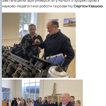
завітала делегація університету на чолі з проректором з
науково-педагогічної роботи та розвитку
Сергієм Квашою
.