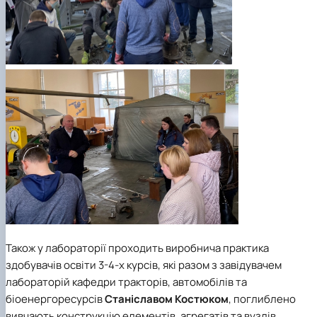
Також у лабораторії проходить виробнича практика
здобувачів освіти 3-4-х курсів, які разом з завідувачем
лабораторій кафедри тракторів, автомобілів та
біоенергоресурсів
Станіславом Костюком
, поглиблено
вивчають конструкцію елементів, агрегатів та вузлів