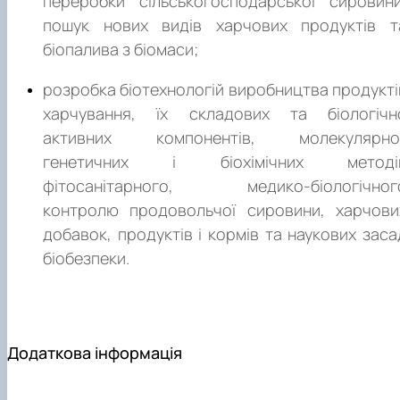
переробки сільськогосподарської сировини
молодший науковий співробітник (агрономія, зоотехнія
пошук нових видів харчових продуктів т
лісівництво, природно-заповідна справа) (2213.1)
біопалива з біомаси;
науковий співробітник (агрономія, зоотехнія, лісівництв
природно-заповідна справа) (2213.1). Місц
розробка біотехнологій виробництва продукті
працевлаштування. ЗВО І-ІV рівнів акредитації (коледжі
харчування, їх складових та біологічн
технікуми, інститути, академії, університети); науково
активних компонентів, молекулярно
дослідні установи, виробничі і промислові підприємств
генетичних і біохімічних методі
різних галузей промисловості.
фітосанітарного, медико-біологічног
контролю продовольчої сировини, харчови
добавок, продуктів і кормів та наукових заса
біобезпеки.
Додаткова інформація