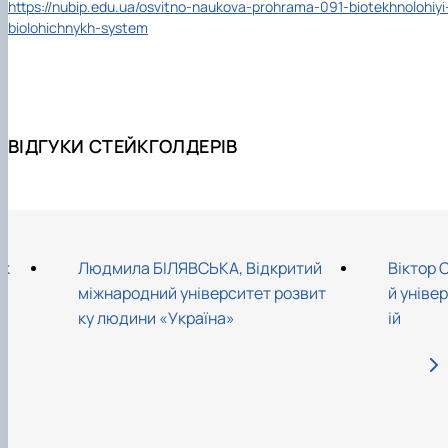
https://nubip.edu.ua/osvitno-naukova-prohrama-091-biotekhnolohiyi
biolohichnykh-system
ВІДГУКИ СТЕЙКГОЛДЕРІВ
ік
Людмила БІЛЯВСЬКА, Відкритий
Віктор 
..
міжнародний університет розвит
й уніве
ку людини «Україна»
ій