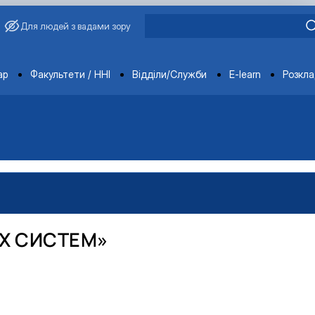
Для людей з вадами зору
ments
ар
Факультети / ННІ
Відділи/Служби
E-learn
Розкл
ИХ СИСТЕМ»
вища»