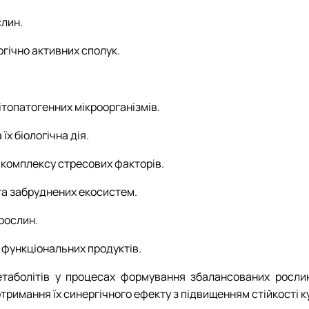
слин.
огічно активних сполук.
фітопатогенних мікроорганізмів.
їх біологічна дія.
о комплексу стресових факторів.
 та забруднених екосистем.
 рослин.
ї функціональних продуктів.
етаболітів у процесах формування збалансованих росли
римання їх синергічного ефекту з підвищенням стійкості к