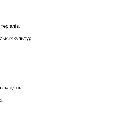
теріалів.
ських культур.
іоміцетів.
х.