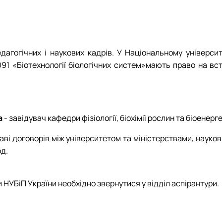
гогічних і наукових кадрів. У Національному університе
091 «Біотехнології біологічних систем»мають право на вс
а
- завідувач кафедри фізіології, біохімії рослин та біоенерг
ві договорів між університетом та міністерствами, науков
д.
 НУБіП України необхідно звернутися у відділ аспірантури.