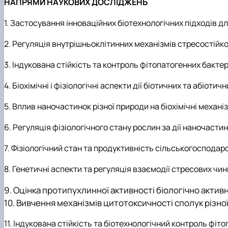
НАПРЯМИ НАУКОВИХ ДОСЛІДЖЕНЬ
1. Застосування інноваційних біотехнологічних підходів д
2. Регуляція внутрішньоклітинних механізмів стресостійк
3. Індукована стійкість та контроль фітопатогенних бакте
4. Біохімічні і фізіологічні аспекти дії біотичних та абіот
5. Вплив наночастинок різної природи на біохімічні механі
6. Регуляція фізіологічного стану рослин за дії наночасти
7. Фізіологічний стан та продуктивність сільськогосподарс
8. Генетичні аспекти та регуляція взаємодії стресових чи
9. Оцінка протипухлинної активності біологічно актив
10. Вивчення механізмів цитотоксичності сполук різно
11. Індукована стійкість та біотехнологічний контроль фіто