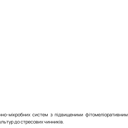
нно-мікробних систем з підвищеними фітомеліоративним
ультур до стресових чинників.