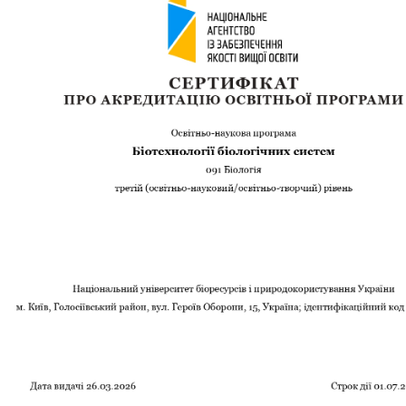
Забезпечення ОПП «Карантин рослин»
Забезпечення ОПП «Екологічна біотехнологія та біоенергетика
 екологія"
Забезпечення ОПП «Екологія та охорона навколишнього сере
Забезпечення ОПП «Екологічний контроль та аудит»