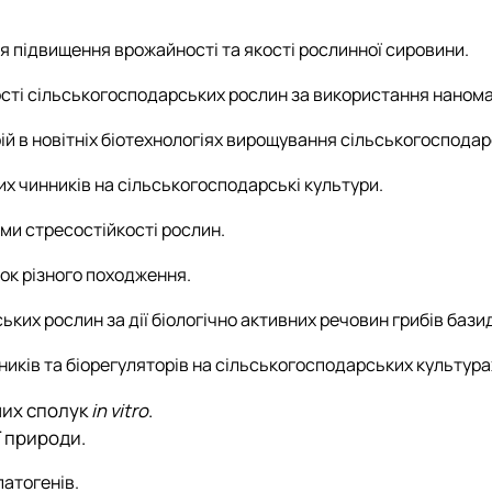
ля підвищення врожайності та якості рослинної сировини.
ості сільськогосподарських рослин за використання нанома
рій в новітніх біотехнологіях вирощування сільськогосподар
ичних чинників на сільськогосподарські культури.
зми стресостійкості рослин.
нок різного походження.
ьких рослин за дії біологічно активних речовин грибів базид
нників та біорегуляторів на сільськогосподарських культура
них сполук
in vitro
.
ї природи.
патогенів.