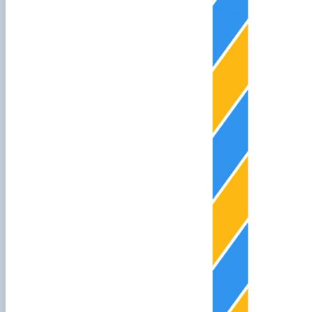
Сенат cтудентської організації факультету
Відомі постаті факультету
ІІ етап Всеукраїнської олімпіади з дисципліни "Загальна