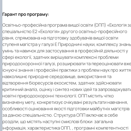
Гарант про програму:
Освітньо-професійна програма вищої освіти (ОПП) «Екологія з
спеціальністю Е2 «Екологія» другого освітньо-професійного
рівня, спрямована на підготовку здобувачів вищої освіти
ступеня магістра у галузі Е Природничі науки, комплексу знань
умінь та навичок для застосування в професійній діяльності у
сфері екології, здатних вирішувати комплексні проблеми
природоохоронної галузі, розширювати та переоцінювати вж
існуючі знання і професійні практики з проблем наук про життя 
навколишнє природне середовище, використання та
відтворення біоресурсів екосистем, здатних здійснювати
критичний аналіз, оцінку і синтез нових ідей та запроваджуват
новітні природоохоронні технології. ОПП містить чітко
визначену мету, конкретизує очікувані результати навчання,
особливості оцінювання якості підготовки майбутніх магістрів
за даною спеціальністю. Структура ОПП включає в себе
розділи, що містять наступні смислові блоки: загальна
інформація, характеристика ОПП, , програмні компетентності