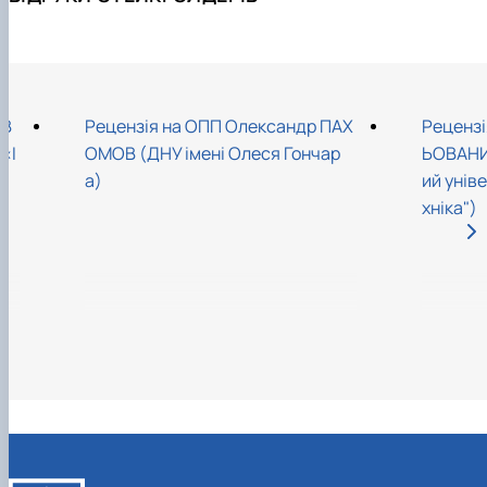
ОВ
Рецензія на ОПП Олександр ПАХ
Реценз
«І
ОМОВ (ДНУ імені Олеся Гончар
ЬОВАНИ
а)
ий унів
хніка")