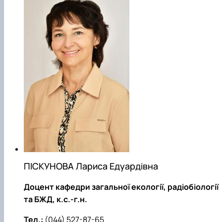
ПІСКУНОВА Лариса Едуардівна
Доцент кафедри загальної екології, радіобіології
та БЖД, к.с.-г.н.
Тел.:
(044) 527-87-65