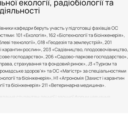
ної екології, радіобіології та
діяльності
івники кафедри беруть участь у підготовці фахівців ОС
тями: 101 «Екологія», 162 «Біотехнології та біоінженерія»,
леві технології», G18 «Геодезія та землеустрій», 201
 і карантин рослин», 203 «Садівництво, плодоовочівництво,
ісове господарство», 206 «Садово-паркове господарство»,
права, страхування та фондовий ринок», J3 «Туризм та
«Громадське здоров’я» та ОС «Магістр» за спеціальностями
хнології та біоінженерія», H1 «Агрономія (Захист і карантин
гії та біоінженерія» 211 «Ветеринарна медицина».
дання студентам денної і заочної форми навчання
ека праці і життєдіяльності”, “Вступ до фаху”, “Екологія”,
 “Екологія біологічних систем”, “Радіобіологія та
 довкілля”, " Соціальна екологія ", “Біобезпека”,
х радіоактивного забруднення”, " Поводження з