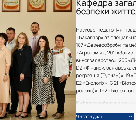
Кафедра загаль
Аспіранти кафедри
безпеки життє
Наукові керівники аспірантів
Науково-педагогічні прац
«Бакалавр» за спеціальнос
187 «Деревообробні та меб
«Агрономія», 202 «Захист
виноградарство», 205 «Л
D2 «Фінанси, банківська с
рекреація (Туризм)», І9 
E2 «Екологія», G 21 «Біоте
рослин)», 162 «Біотехноло
Кафедра забезпечує викла
наступних дисциплін: “Безп
Читати далі
“Екологічна біоіндикація”,
радіоекологія”, “Моніторинг
“С.г.виробництво в умова