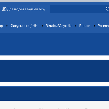
Для людей з вадами зору
ments
ар
Факультети / ННІ
Відділи/Служби
E-learn
Розкл
шнього середовища»