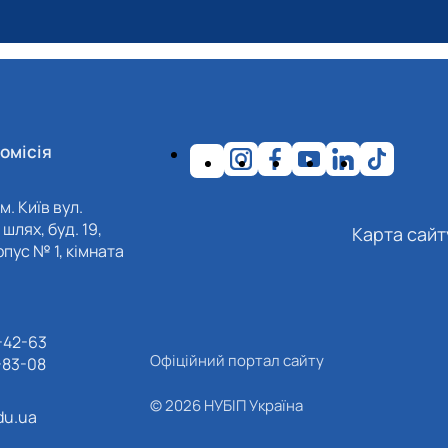
омісія
м. Київ вул.
шлях, буд. 19,
Карта сайт
пус № 1, кімната
-42-63
Офіційний портал сайту
-83-08
© 2026 НУБІП Україна
du.ua