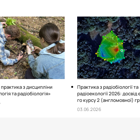
радіоактивними відходами 
контроль”, “Екологія людин
електроенергетики”, “Осно
знань”, “Цивільний захист”
“Сільськогосподарська рад
Штат кафедри представле
академік, 2 доктори та 10 
 практика з дисципліни
Практика з радіобіології та
огія та радіобіологія»
радіоекології 2026: досвід 
го курсу 2 (англомовної) г
6
03.06.2026