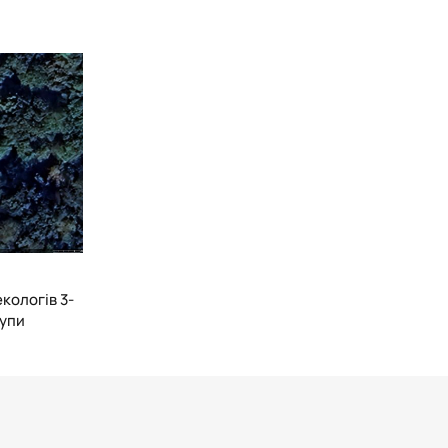
", “Радіаційна безпека”, “Дозиметрія та радіаційний
и”, “Загальна екологія”, “Екологічна безпека об'єктів
ви екології”, “Безпека життєдіяльності та основи медичних
, “Стратегія сталого розвитку”, “Екологічний моніторинг”,
іоекологія”, “Ветеринарна радіобіологія”.
ний висококваліфікованими викладачами та науковцями: 1
кандидатів наук.
екологів 3-
рупи