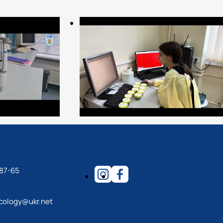
-87-65
cology@ukr.net