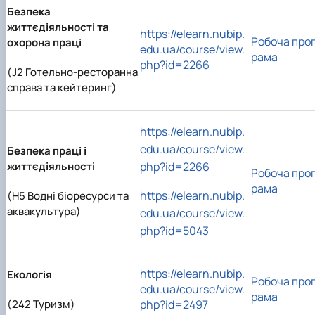
Безпека
життєдіяльності та
https://elearn.nubip.
Робоча про
охорона праці
edu.ua/course/view.
рама
php?id=2266
(J2 Готельно-ресторанна
справа та кейтеринг)
https://elearn.nubip.
edu.ua/course/view.
Безпека праці і
життєдіяльності
php?id=2266
Робоча про
рама
https://elearn.nubip.
(H5 Водні біоресурси та
аквакультура)
edu.ua/course/view.
php?id=5043
https://elearn.nubip.
Екологія
Робоча про
edu.ua/course/view.
рама
(242 Туризм)
php?id=2497