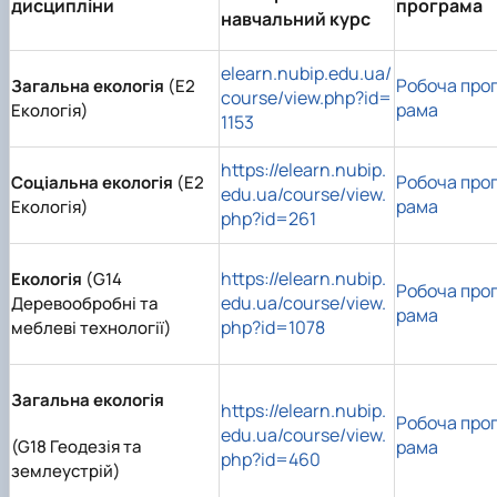
дисципліни
програма
навчальний курс
elearn.nubip.edu.ua/
Робоча про
Загальна екологія
(E2
course/view.php?id=
рама
Екологія)
1153
https://elearn.nubip.
Робоча про
Соціальна екологія
(E2
edu.ua/course/view.
рама
Екологія)
php?id=261
https://elearn.nubip.
Екологія
(G14
Робоча про
edu.ua/course/view.
Деревообробні та
рама
php?id=1078
меблеві технології)
Загальна екологія
https://elearn.nubip.
Робоча про
edu.ua/course/view.
(G18 Геодезія та
рама
php?id=460
землеустрій)