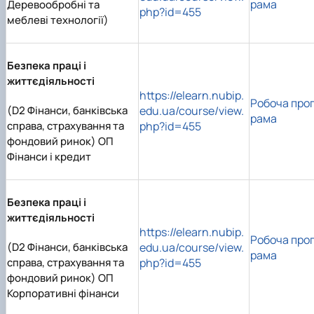
рама
Деревообробні та
php?id=455
меблеві технології)
Безпека праці і
життєдіяльності
https://elearn.nubip.
Робоча про
(D2 Фінанси, банківська
edu.ua/course/view.
рама
справа, страхування та
php?id=455
фондовий ринок) ОП
Фінанси і кредит
Безпека праці і
життєдіяльності
https://elearn.nubip.
Робоча про
(D2 Фінанси, банківська
edu.ua/course/view.
рама
справа, страхування та
php?id=455
фондовий ринок) ОП
Корпоративні фінанси