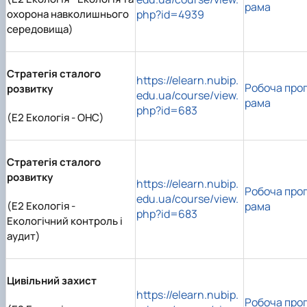
рама
охорона навколишнього
php?id=4939
середовища)
Стратегія сталого
https://elearn.nubip.
Робоча про
розвитку
edu.ua/course/view.
рама
php?id=683
(E2 Екологія - ОНС)
Стратегія сталого
розвитку
https://elearn.nubip.
Робоча про
edu.ua/course/view.
(E2 Екологія -
рама
php?id=683
Екологічний контроль і
аудит)
Цивільний захист
https://elearn.nubip.
Робоча про