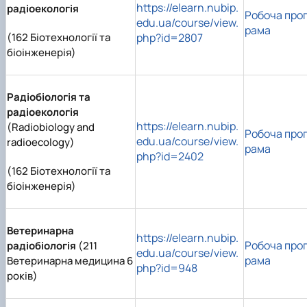
https://elearn.nubip.
радіоекологія
Робоча про
edu.ua/course/view.
рама
(162 Біотехнології та
php?id=2807
біоінженерія)
Радіобіологія та
радіоекологія
https://elearn.nubip.
(Radiobiology and
Робоча про
edu.ua/course/view.
radioecology)
рама
php?id=2402
(162 Біотехнології та
біоінженерія)
Ветеринарна
https://elearn.nubip.
Робоча про
радіобіологія
(211
edu.ua/course/view.
рама
Ветеринарна медицина 6
php?id=948
років)