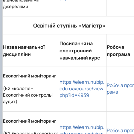
джерелами
Освітній ступінь «Магістр»
Посилання на
Назва навчальної
Робоча
електронний
дисципліни
програма
навчальний курс
Екологічний моніторинг
https://elearn.nubip.
Робоча про
(E2 Екологія -
edu.ua/course/view.
рама
Екологічний контроль і
php?id=4939
аудит)
Екологічний моніторинг
https://elearn.nubip.
Робоча про
(E2 Екологія - Екологія та
edu.ua/course/view.