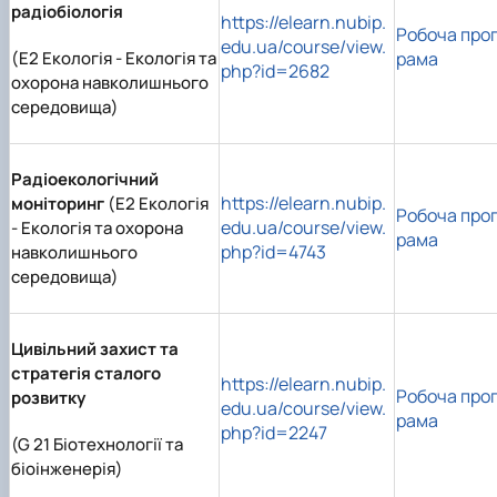
радіобіологія
https://elearn.nubip.
Робоча про
edu.ua/course/view.
(E2 Екологія - Екологія та
рама
php?id=2682
охорона навколишнього
середовища)
Радіоекологічний
https://elearn.nubip.
моніторинг
(E2 Екологія
Робоча про
edu.ua/course/view.
- Екологія та охорона
рама
php?id=4743
навколишнього
середовища)
Цивільний захист та
стратегія сталого
https://elearn.nubip.
Робоча про
розвитку
edu.ua/course/view.
рама
php?id=2247
(G 21 Біотехнології та
біоінженерія)