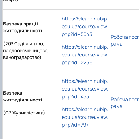
https://elearn.nubip.
Безпека праці і
edu.ua/course/view.
життєдіяльності
php?id=5043
Робоча про
(203 Садівництво,
рама
https://elearn.nubip.
плодоовочівництво,
edu.ua/course/view.
виноградарство)
php?id=2266
https://elearn.nubip.
edu.ua/course/view.
Безпека
php?id=455
Робоча про
життєдіяльності
рама
https://elearn.nubip.
(C7 Журналістика)
edu.ua/course/view.
php?id=797