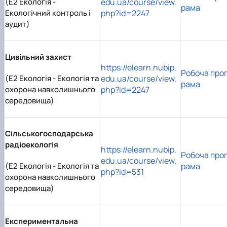
(E2 Екологія -
edu.ua/course/view.
рама
Екологічний контроль і
php?id=2247
аудит)
Цивільний захист
https://elearn.nubip.
Робоча про
(E2 Екологія - Екологія та
edu.ua/course/view.
рама
охорона навколишнього
php?id=2247
середовища)
Сільськогосподарська
радіоекологія
https://elearn.nubip.
Робоча про
edu.ua/course/view.
(E2 Екологія - Екологія та
рама
php?id=531
охорона навколишнього
середовища)
Експериментальна