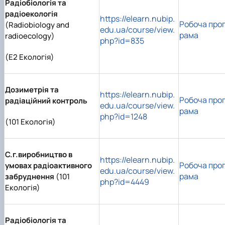
Радіобіологія та
радіоекологія
https://elearn.nubip.
Робоча про
(Radiobiology and
edu.ua/course/view.
рама
radioecology)
php?id=835
(E2 Екологія)
Дозиметрія та
https://elearn.nubip.
Робоча про
радіаційний контроль
edu.ua/course/view.
рама
php?id=1248
(101 Екологія)
С.г.виробництво в
https://elearn.nubip.
Робоча про
умовах радіоактивного
edu.ua/course/view.
рама
забруднення
(101
php?id=4449
Екологія)
Радіобіологія та