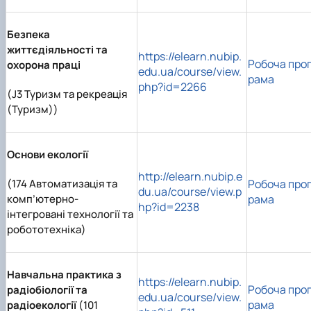
Безпека
життєдіяльності та
https://elearn.nubip.
Робоча про
охорона праці
edu.ua/course/view.
рама
php?id=2266
(J3 Туризм та рекреація
(Туризм))
Основи екології
http://elearn.nubip.e
(174 Автоматизація та
Робоча про
du.ua/course/view.p
комп’ютерно-
рама
hp?id=2238
інтегровані технології та
робототехніка)
Навчальна практика з
https://elearn.nubip.
Робоча про
радіобіології та
edu.ua/course/view.
рама
радіоекології
(101