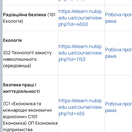
https://elearn.nubip.
Робоча про
Радіаційна безпека
(101
edu.ua/course/view.
рама
Екологія)
php?id=4660
Екологія
https://elearn.nubip.
Робоча про
(G2 Технології захисту
edu.ua/course/view.
рама
навколишнього
php?id=1153
середовища)
Безпека праці і
життєдіяльності
https://elearn.nubip.
(C1 «Економіка та
Робоча про
edu.ua/course/view.
міжнародні економічні
рама
php?id=455
відносини» C101
Економіка) ОП Економіка
підприємства