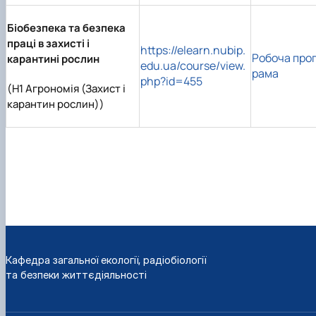
Біобезпека та безпека
праці в захисті і
https://elearn.nubip.
Робоча про
карантині рослин
edu.ua/course/view.
рама
php?id=455
(H1 Агрономія (Захист і
карантин рослин))
Кафедра загальної екології, радіобіології
та безпеки життєдіяльності