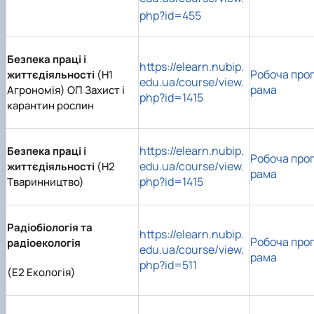
php?id=455
Безпека праці і
https://elearn.nubip.
Робоча про
життєдіяльності
(Н1
edu.ua/course/view.
рама
Агрономія) ОП Захист і
php?id=1415
карантин рослин
https://elearn.nubip.
Безпека праці і
Робоча про
edu.ua/course/view.
життєдіяльності
(Н2
рама
php?id=1415
Тваринництво)
Радіобіологія та
https://elearn.nubip.
Робоча про
радіоекологія
edu.ua/course/view.
рама
php?id=511
(E2 Екологія)