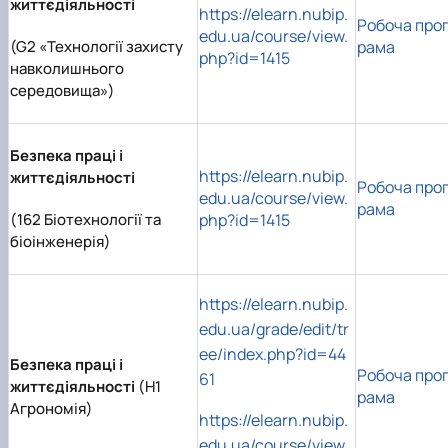
життєдіяльності
https://elearn.nubip.
Робоча про
edu.ua/course/view.
(G2 «Технології захисту
рама
php?id=1415
навколишнього
середовища»)
Безпека праці і
https://elearn.nubip.
життєдіяльності
Робоча про
edu.ua/course/view.
рама
(162 Біотехнології та
php?id=1415
біоінженерія)
https://elearn.nubip.
edu.ua/grade/edit/tr
ee/index.php?id=44
Безпека праці і
Робоча про
61
життєдіяльності
(Н1
рама
Агрономія)
https://elearn.nubip.
edu.ua/course/view.