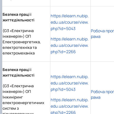
Безпека праці і
https://elearn.nubip.
життєдіяльності
edu.ua/course/view.
php?id=5043
(G3 «Електрична
Робоча про
інженерія») ОП
рама
https://elearn.nubip.
Електроенергетика,
edu.ua/course/view.
електротехніка та
php?id=2266
електромеханіка
Безпека праці і
життєдіяльності
https://elearn.nubip.
edu.ua/course/view.
(G3 «Електрична
php?id=5043
інженерія») ОП
Робоча про
Інжиніринг
рама
https://elearn.nubip.
електроенергетичних
edu.ua/course/view.
систем з
php?id=2266
відновлюваними