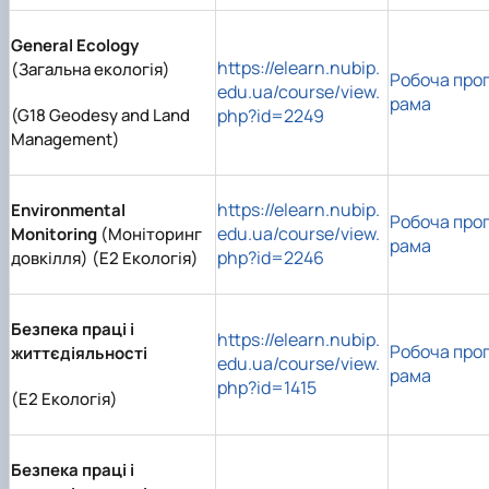
General Ecology
https://elearn.nubip.
(Загальна екологія)
Робоча про
edu.ua/course/view.
рама
(G18 Geodesy and Land
php?id=2249
Management)
https://elearn.nubip.
Environmental
Робоча про
edu.ua/course/view.
Monitoring
(Моніторинг
рама
php?id=2246
довкілля) (E2 Екологія)
Безпека праці і
https://elearn.nubip.
Робоча про
життєдіяльності
edu.ua/course/view.
рама
php?id=1415
(E2 Екологія)
Безпека праці і