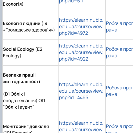
php?id=511
Екологія)
https://elearn.nubip.
Робоча про
Екологія людини
(І9
edu.ua/course/view.
рама
«Громадське здоров’я»)
php?id=4972
https://elearn.nubip.
Робоча про
Social Ecology
(E2
edu.ua/course/view.
рама
Ecology)
php?id=4922
Безпека праці і
життєдіяльності
https://elearn.nubip.
Робоча про
edu.ua/course/view.
(D1 Облік і
рама
php?id=4465
оподаткування) ОП
"Облік і аудит"
https://elearn.nubip.
Робоча про
Моніторинг довкілля
edu.ua/course/view.
рама
(101 Екологія)