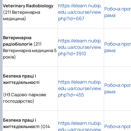
https://elearn.nubip.
Veterinary Radiobiology
Робоча про
edu.ua/course/view.
(211 Ветеринарна
рама
php?id=667
медицина)
Ветеринарна
https://elearn.nubip.
Робоча про
радіобіологія
(211
edu.ua/course/view.
рама
Ветеринарна медицина 5
php?id=3910
років)
Безпека праці і
https://elearn.nubip.
життєдіяльності
Робоча про
edu.ua/course/view.
рама
(H3 Садово-паркове
php?id=455
господарство)
Безпека праці і
https://elearn.nubip.
Робоча про
життєдіяльності
(G14
edu.ua/course/view.