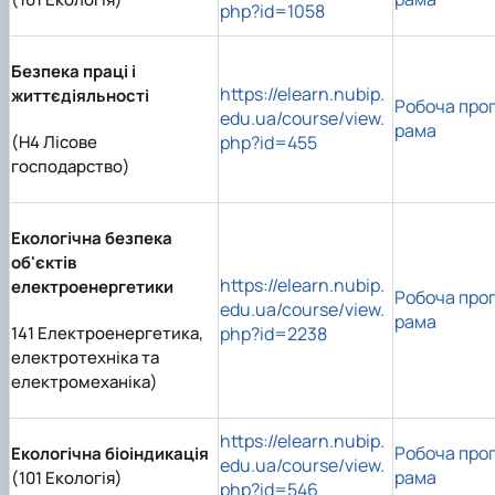
php?id=1058
Безпека праці і
https://elearn.nubip.
життєдіяльності
Робоча про
edu.ua/course/view.
рама
(H4 Лісове
php?id=455
господарство)
Екологічна безпека
об'єктів
https://elearn.nubip.
електроенергетики
Робоча про
edu.ua/course/view.
рама
141 Електроенергетика,
php?id=2238
електротехніка та
електромеханіка)
https://elearn.nubip.
Робоча про
Екологічна біоіндикація
edu.ua/course/view.
рама
(101 Екологія)
php?id=546