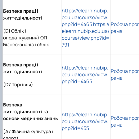
https://elearn.nubip.
Безпека праці і
edu.ua/course/view.
життєдіяльності
php?id=4465
https://
Робоча про
(D1 Облік і
elearn.nubip.edu.ua/
рама
оподаткування) ОП
course/view.php?id=
Бізнес-аналіз і облік
791
Безпека праці і
https://elearn.nubip.
Робоча про
життєдіяльності
edu.ua/course/view.
рама
php?id=4465
(D7 Торгівля)
Безпека
життєдіяльності та
https://elearn.nubip.
Робоча про
основи медичних знань
edu.ua/course/view.
рама
php?id=455
(А7 Фізична культура і
спорт)