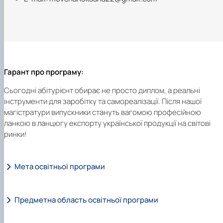
Гарант про програму:
Сьогодні абітурієнт обирає не просто диплом, а реальні
інструменти для заробітку та самореалізації. Після нашої
магістратури випускники стануть вагомою професійною
ланкою в ланцюгу експорту української продукції на світові
ринки!
Мета освітньої програми
Предметна область освітньої програми
Метою освітньо-професійної програми
є формування 
майбутнього фахівця здатності динамічно поєднуват