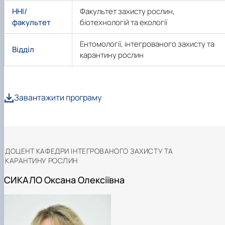
Іноземні мови
Їдальні та буфети
Центр вивчення мов
Психологічна підтримка
Біоетична комісія
Рада молодих вчених
Методичні рекомендації, пам'ятки
ЦКНО «Агропромисловий комплекс, лісове і
Доступ до публічної інформації
Наглядова рада
Історія університету
ННІ/
Факультет захисту рослин,
Працевлаштування
Студентські квитки
Інклюзивне середовище
Наукові видання
садово-паркове господарство, ветеринарна
Наукові школи
Форми документів
Державні закупівлі
Рада роботодавців
Видатні випускники та працівники
факультет
біотехнологій та екології
Наука для бізнесу
медицина»
Стартап школа НУБіП України
Патентно-ліцензійна діяльність
Досліднику та автору
Офіційна символіка
Благодійний фонд «Голосіївська ініціатива
Звіт ректора
Обладнання НУБіП України
Звіт про проведення НТЗ
Каталог наукових послуг
Антикорупційні заходи
2020»
Пам'яті захисників України
Ентомології, інтегрованого захисту та
Відділ
Наукові журнали НУБіП України
«SEB-2024»
Гендерна радниця
Почесні доктори і професори НУБіП України
Уповноважена особа з питань запобігання 
карантину рослин
Наукові журнали НУБіП України (English)
«SEB-2025»
Контактна інформація
виявлення корупції
Пресслужба
Пам'ятка про проведення науково-технічни
Університетський кур'єр
Положення про антикорупційного
заходів
уповноваженого НУБіП України
Вибори ректора
Порядок планування та організації
Програма розвитку університету «Голосіївсь
Національні нормативно-правові акти
Про програму
Завантажити програму
проведення НТЗ
ініціатива – 2025»
Нормативно-правові акти НУБіП України
Результати науково-технічних заходів
Інформаційні ресурси НАЗК
Монографії
Методичні роз’яснення НАЗК
Антикорупційні заходи
ДОЦЕНТ КАФЕДРИ ІНТЕГРОВАНОГО ЗАХИСТУ ТА
КАРАНТИНУ РОСЛИН
СИКАЛО Оксана Олексіївна