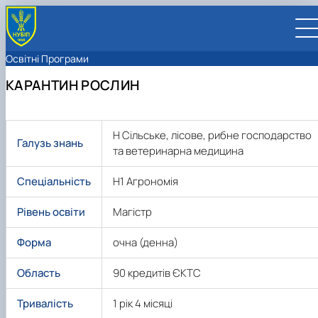
Освітні Програми
КАРАНТИН РОСЛИН
Н Сільське, лісове, рибне господарство
UA
EN
Галузь знань
та ветеринарна медицина
ВСТУПНИКУ
Спеціальність
H1 Агрономія
Вступ до НУБіП України 2026
СТУДЕНТУ
Приймальна комісія
Навчання
ПРАЦІВНИКУ
Рівень освіти
Магістр
Правила прийому
Додаткова освіта
Розклад та графік освітнього процесу
Освітній процес
НАУКОВЦЮ
Для осіб з тимчасово окупованих територій
Позанавчальна діяльність
Кабінет студента
Друга вища освіта
Міжнародна діяльність
Ліцензія
Наукова діяльність
УНІВЕРСИТЕТ
Форма
очна (денна)
Зимовий вступ
Студентське самоврядування
Elearn
Подвійний диплом
Спорт
Довідкова інформація
Організація освітнього процесу
Відрядження за кордон
Аспіранту / Докторанту
Наукова та інноваційна діяльність
Управління і самоврядування
Календар
Факультети / ННІ
Підготовчий курс НМТ
Довідкова інформація
Наукова бібліотека
Міжнародні можливості
Культура і просвіта
Сенат Студентської організації
Профспілкова організація
Система забезпечення якості освітнього
Мобільність ERASMUS+
Відпочинок на морі
Захисти дисертацій
Наукові новини
Загальна інформація
Керівництво
Область
90 кредитів ЄКТС
Відділи/Служби
E-learn
Для іноземців / For foreigners
Пільги
Вибіркові дисципліни
Військова освіта
Автошкола
Профком студентів і аспірантів
Оплата за навчання та проживання
процесу
Університети-партнери
Видавництво
Законодавче та нормативне забезпечення
Тематичні плани НДР
Офіційні документи
Президент
Система менеджменту якості
Розклад
Військова освіта
Бакалавр / Bachelor
Сторінка магістра
IQ-простір
Студентські ради гуртожитків
Поселення до гуртожитків
Сертифікатні програми
Актуальні можливості
Корпоративна пошта
Центр колективного користування науковим
Підсумки наукової діяльності
Законодавча база
Стратегія розвитку на період 2026-2030рр.
Ректорат
Іспит на рівень володіння державною
Тривалість
1 рік 4 місяці
Магістерські програми / Master
Стипендія
Замовлення довідок
Підвищення кваліфікації
Оздоровчий центр
обладнанням
Студентська наукова робота
Положення
«ГОЛОСІЇВСЬКА ІНІЦІАТИВА – 2030»
мовою
Вчена Рада