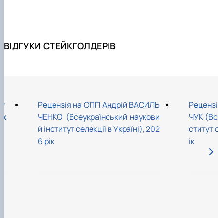
ВІДГУКИ СТЕЙКГОЛДЕРІВ
му
Рецензія на ОПП Андрій ВАСИЛЬ
Рецензі
рж
ЧЕНКО (Всеукраїнський наукови
ЧУК (Вс
й інститут селекції в Україні), 202
ститут с
6 рік
ік