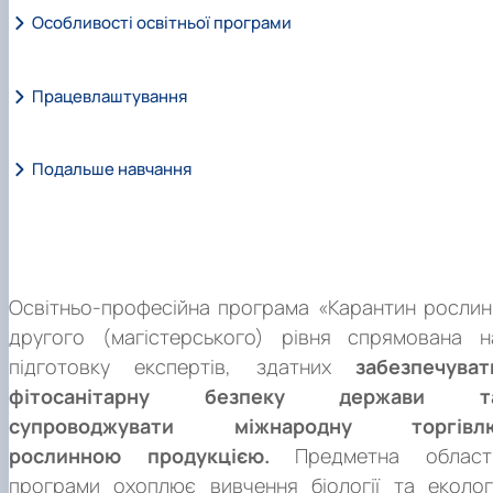
знання, уміння, комунікативні навички і спроможності 
Особливості освітньої програми
Захист рослин від інтродукованих шкідливих організмів 
автономною діяльністю та відповідальністю під ча
урахуванням фітосанітарного стану, екологічної ситуації 
вирішення завдань та проблемних питань у галуз
економічної доцільності в агроценозах, міськи
карантину та захисту рослин, підготовка фахівців з
Працевлаштування
Забезпечення глобальної продовольчої безпеки, сприянн
ландшафтах і землях несільськогосподарськог
знаннями вітчизняного та європейського фітосанітарног
безпечній торгівлі та захисту навколишнього середовища,
призначення.
законодавства; навиків проведення фітосанітарног
навиків проведення фітосанітарного контролю за
Подальше навчання
контролю за об’єктами регулювання внутрішнього 
Працевлаштування
: Згідно з чинною редакціє
об’єктами регулювання внутрішнього і зовнішнього
зовнішнього карантину рослин; ретельної фітосанітарно
Національного класифікатора України: Класифікато
карантину рослин; ретельної фітосанітарної експертизи;
експертизи; аналізу фітосанітарного ризику шкідливи
професій (ДК 003:2010) та International Standar
аналізу фітосанітарного ризику шкідливих організмів щод
Магістр за освітньою програмою «Карантин рослин» ма
організмів щодо можливості їх акліматизації в межа
Classification of Occupations 2008 (ISCO-08) випускник 
можливості їх акліматизації в межах України; потенційно
право продовжити навчання в аспірантурі.
України; потенційно екологічних та економічних наслідкі
професійною кваліфікацією 2213.2 «Інспектор з карантин
екологічних та економічних наслідків та заходів щодо їх
Освітньо-професійна програма «Карантин рослин
та заходів щодо їх локалізації і ліквідації.
рослин» може працевлаштуватися на посади з наступним
локалізації і ліквідації.
другого (магістерського) рівня спрямована н
професійними назвами робіт: (2211.2) Ентомолог, (2211.2
підготовку експертів, здатних
забезпечуват
Ентофітопатолог, (2211.2), Міколог, (2211.2) Мікробіоло
фітосанітарну безпеку держави т
(2213.1) Дослідник із захисту рослин, (2213.2) Агроном 
захисту рослин, (2213.2) Інспектор з карантину рослин.
супроводжувати міжнародну торгівл
рослинною продукцією.
Предметна област
програми охоплює вивчення біології та екологі