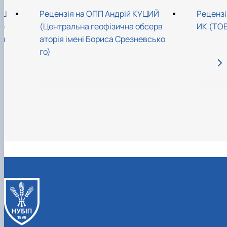
АШ
Рецензія на ОПП Андрій КУЦИЙ
Рецензі
ме
(Центральна геофізична обсерв
ИК (ТОВ
ни
аторія імені Бориса Срезневсько
а)
го)