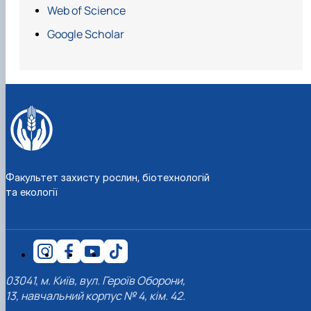
Web of Science
бере участь в організації
Google Scholar
Є керівником двох аспірантів:
PhD – доктор філософії з біології,
Біотехнології
біологічних систем
Факультет захисту рослин, біотехнологій
та екології
03041, м. Київ, вул. Героїв Оборони,
13, навчальний корпус № 4, кім. 42.