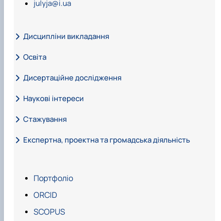
julyja@i.ua
Дисципліни викладання
Освіта
Дисертаційне дослідження
Наукові інтереси
Стажування
Основні наукові інтереси
Експертна, проектна та громадська діяльність
Підвищення кваліфікації
Проводить заходи
Портфоліо
ORCID
Співпрацює з
SCOPUS