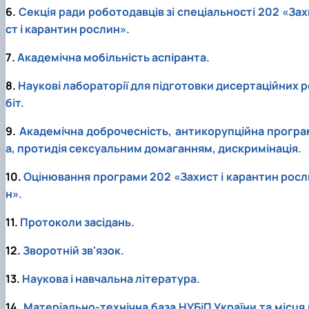
Забезпечення ОПП «Екологічний контроль 
6.
Секція ради роботодавців зі спеціальності 202 «Зах
аудит»
ст і карантин рослин».
7.
Академічна мобільність аспіранта.
8.
Наукові лабораторії для підготовки дисертаційних р
біт.
9.
Академічна доброчесність, антикорупційна програ
а, протидія сексуальним домаганням, дискримінація.
10.
Оцінювання програми 202 «Захист і карантин росл
н».
11.
Протоколи засідань.
12.
Зворотній зв'язок.
13.
Наукова і навчальна література.
14.
Матеріально-технічна база НУБіП України та місця 