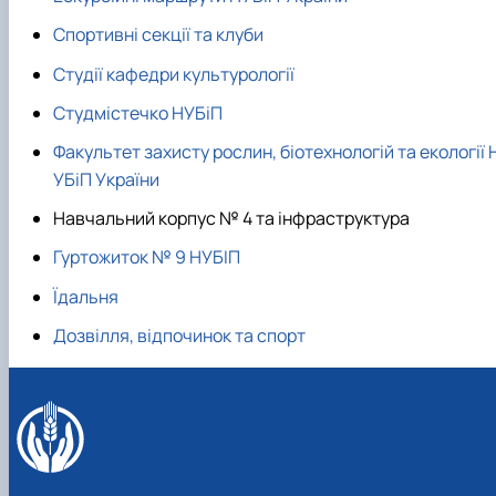
Забезпечення ОПП «Екологічний контроль 
аудит»
Спортивні секції та клуби
Студії кафедри культурології
Студмістечко НУБіП
Факультет захисту рослин, біотехнологій та екології 
УБіП України
Навчальний корпус № 4 та інфраструктура
Гуртожиток № 9 НУБІП
Їдальня
Дозвілля, відпочинок та спорт