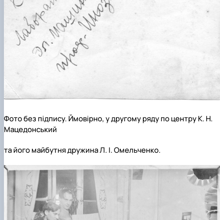
Фото без підпису. Ймовірно, у другому ряду по центру К. Н.
Мацедонський
та його майбутня дружина Л. І. Омельченко.