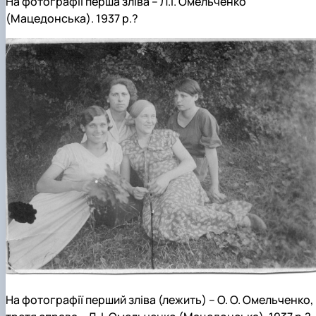
На фотографії перша зліва – Л.І. Омельченко
(Мацедонська). 1937 р.?
На фотографії перший зліва (лежить) – О. О. Омельченко,