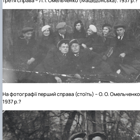
третя справа – Л. І. Омельченко (Мацедонська). 1937 р.?
На фотографії перший справа (стоїть) – О. О. Омельченко
1937 р.?