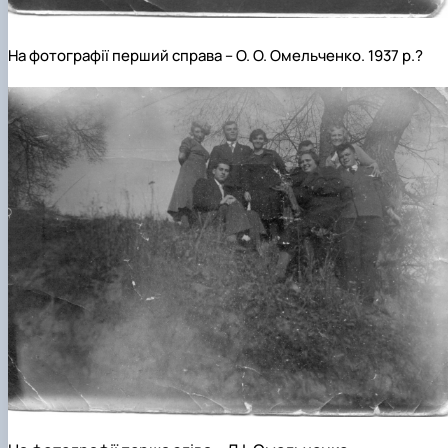
На фотографії перший справа – О. О. Омельченко. 1937 р.?