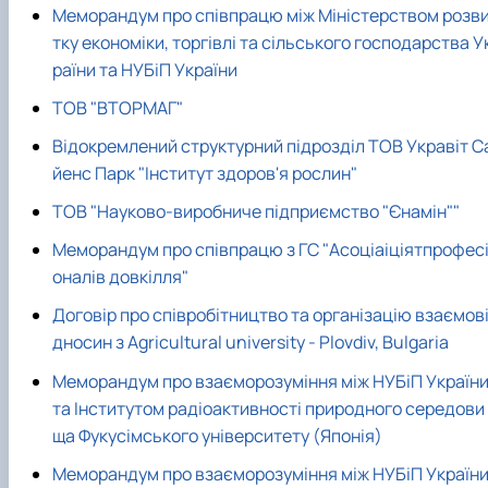
Меморандум про співпрацю між Міністерством розв
тку економіки, торгівлі та сільського господарства У
раїни та НУБіП України
ТОВ "ВТОРМАГ"
Відокремлений структурний підрозділ ТОВ Укравіт С
йенс Парк "Інститут здоров'я рослин"
ТОВ "Науково-виробниче підприємство "Єнамін""
Меморандум про співпрацю з ГС "Асоціаіціятпрофес
оналів довкілля"
Договір про співробітництво та організацію взаємов
дносин з Agricultural university - Plovdiv, Bulgaria
Меморандум про взаєморозуміння між НУБіП Україн
та Інститутом радіоактивності природного середови
ща Фукусімського університету (Японія)
Меморандум про взаєморозуміння між НУБіП Україн