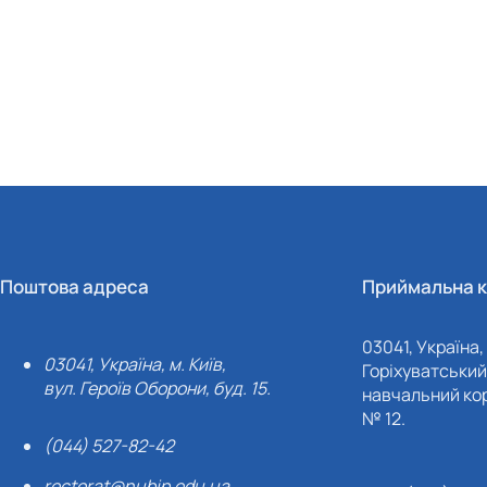
Поштова адреса
Приймальна к
03041, Україна, 
03041, Україна, м. Київ,
Горіхуватський 
вул. Героїв Оборони, буд. 15.
навчальний кор
№ 12.
(044) 527-82-42
rectorat@nubip.edu.ua