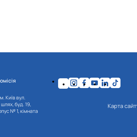
омісія
м. Київ вул.
шлях, буд. 19,
Карта сайт
пус № 1, кімната