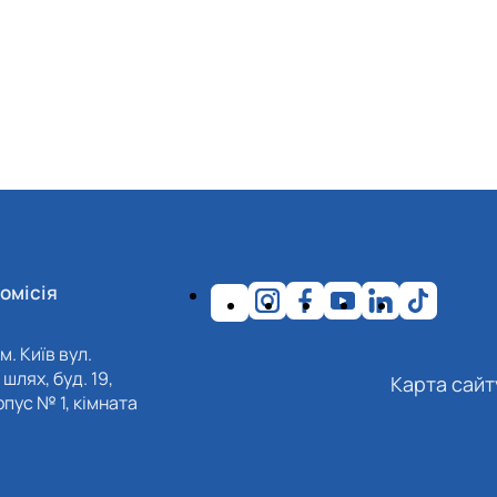
омісія
м. Київ вул.
шлях, буд. 19,
Карта сайт
пус № 1, кімната