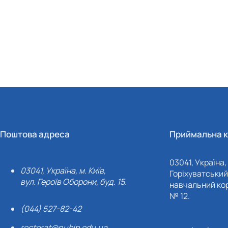
Поштова адреса
Приймальна к
03041, Україна, 
03041, Україна, м. Київ,
Горіхуватський 
вул. Героїв Оборони, буд. 15.
навчальний кор
№ 12.
(044) 527-82-42
rectorat@nubip.edu.ua