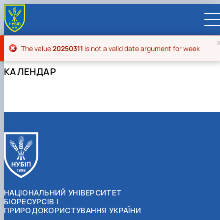
Повідомлення про помилку
The value
20250311
is not a valid date argument for week
КАЛЕНДАР
UA
EN
ВСТУПНИКУ
Вступ до НУБіП України 2026
СТУДЕНТУ
Приймальна комісія
Навчання
ПРАЦІВНИКУ
Правила прийому
Додаткова освіта
Розклад та графік освітнього процесу
Освітній процес
НАУКОВЦЮ
Для осіб з тимчасово окупованих територій
Позанавчальна діяльність
Кабінет студента
Друга вища освіта
Міжнародна діяльність
Ліцензія
Наукова діяльність
УНІВЕРСИТЕТ
Зимовий вступ
Студентське самоврядування
Elearn
Подвійний диплом
Спорт
Довідкова інформація
Організація освітнього процесу
Відрядження за кордон
Аспіранту / Докторанту
Наукова та інноваційна діяльність
Управління і самоврядування
Календар
Факультети / ННІ
Підготовчий курс НМТ
Довідкова інформація
Наукова бібліотека
Міжнародні можливості
Культура і просвіта
Сенат Студентської організації
Профспілкова організація
Система забезпечення якості освітнього
Мобільність ERASMUS+
Відпочинок на морі
Захисти дисертацій
Наукові новини
Загальна інформація
Керівництво
НАЦІОНАЛЬНИЙ УНІВЕРСИТЕТ
Відділи/Служби
E-learn
Для іноземців / For foreigners
Пільги
Вибіркові дисципліни
Військова освіта
Автошкола
Профком студентів і аспірантів
Оплата за навчання та проживання
процесу
Університети-партнери
Видавництво
Законодавче та нормативне забезпечення
Тематичні плани НДР
Офіційні документи
Президент
Система менеджменту якості
БІОРЕСУРСІВ І
Розклад
Військова освіта
Бакалавр / Bachelor
Сторінка магістра
IQ-простір
Студентські ради гуртожитків
Поселення до гуртожитків
Сертифікатні програми
Актуальні можливості
Корпоративна пошта
Центр колективного користування науковим
Підсумки наукової діяльності
Законодавча база
Стратегія розвитку на період 2026-2030рр.
Ректорат
Іспит на рівень володіння державною
ПРИРОДОКОРИСТУВАННЯ УКРАЇНИ
Магістерські програми / Master
Стипендія
Замовлення довідок
Підвищення кваліфікації
Оздоровчий центр
обладнанням
Студентська наукова робота
Положення
«ГОЛОСІЇВСЬКА ІНІЦІАТИВА – 2030»
мовою
Вчена Рада