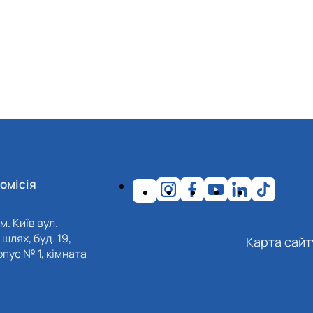
омісія
м. Київ вул.
шлях, буд. 19,
Карта сайт
пус № 1, кімната