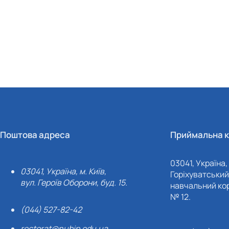
Поштова адреса
Приймальна к
03041, Україна, 
03041, Україна, м. Київ,
Горіхуватський 
вул. Героїв Оборони, буд. 15.
навчальний кор
№ 12.
(044) 527-82-42
rectorat@nubip.edu.ua