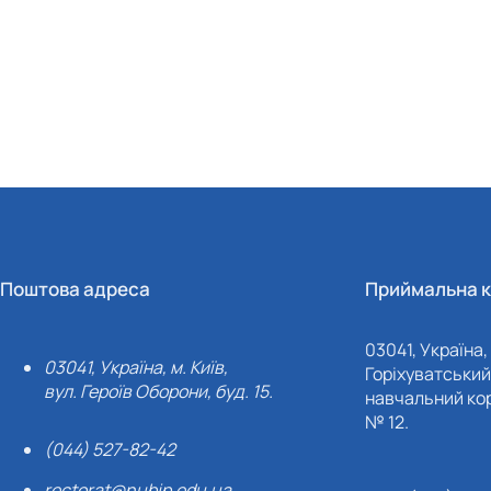
Поштова адреса
Приймальна к
03041, Україна, 
03041, Україна, м. Київ,
Горіхуватський 
вул. Героїв Оборони, буд. 15.
навчальний кор
№ 12.
(044) 527-82-42
rectorat@nubip.edu.ua