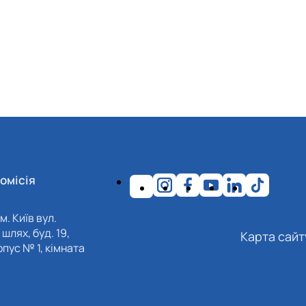
омісія
м. Київ вул.
шлях, буд. 19,
Карта сайт
пус № 1, кімната