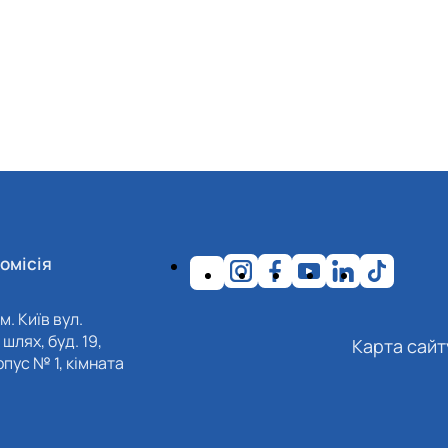
омісія
м. Київ вул.
шлях, буд. 19,
Карта сайт
пус № 1, кімната