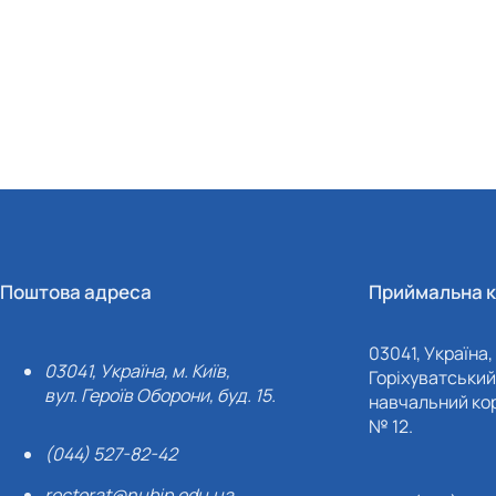
Поштова адреса
Приймальна к
03041, Україна, 
03041, Україна, м. Київ,
Горіхуватський 
вул. Героїв Оборони, буд. 15.
навчальний кор
№ 12.
(044) 527-82-42
rectorat@nubip.edu.ua