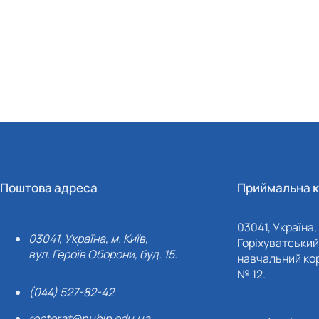
Поштова адреса
Приймальна к
03041, Україна, 
03041, Україна, м. Київ,
Горіхуватський 
вул. Героїв Оборони, буд. 15.
навчальний кор
№ 12.
(044) 527-82-42
rectorat@nubip.edu.ua