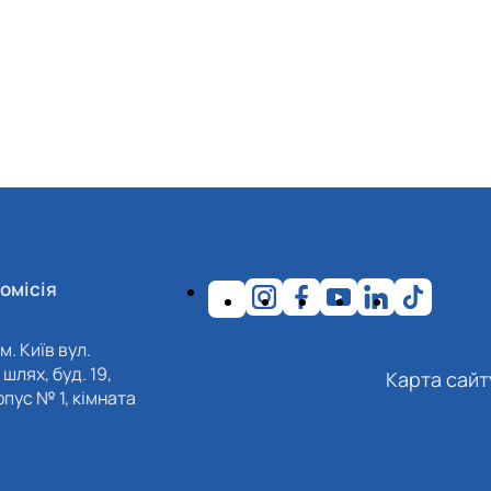
омісія
м. Київ вул.
шлях, буд. 19,
Карта сайт
пус № 1, кімната