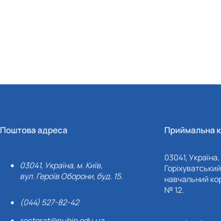
Поштова адреса
Приймальна к
03041, Україна, 
03041, Україна, м. Київ,
Горіхуватський 
вул. Героїв Оборони, буд. 15.
навчальний кор
№ 12.
(044) 527-82-42
rectorat@nubip.edu.ua