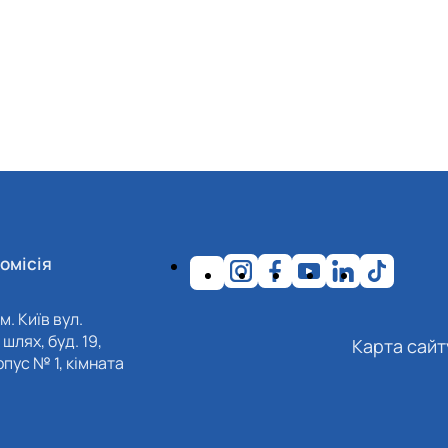
омісія
м. Київ вул.
шлях, буд. 19,
Карта сайт
пус № 1, кімната