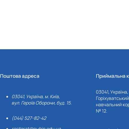
Поштова адреса
Приймальна к
03041, Україна, 
03041, Україна, м. Київ,
Горіхуватський 
вул. Героїв Оборони, буд. 15.
навчальний кор
№ 12.
(044) 527-82-42
rectorat@nubip.edu.ua