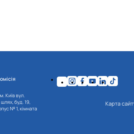
омісія
м. Київ вул.
шлях, буд. 19,
Карта сайт
пус № 1, кімната