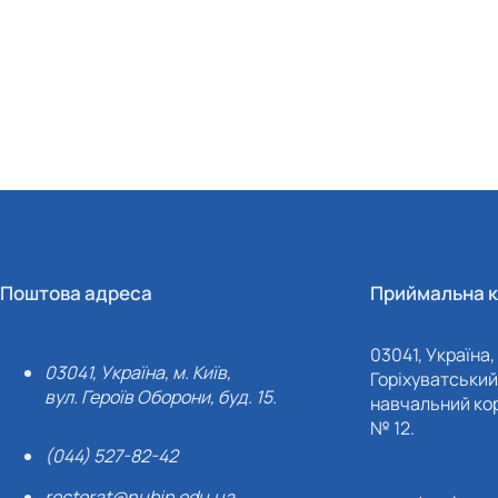
Поштова адреса
Приймальна к
03041, Україна, 
03041, Україна, м. Київ,
Горіхуватський 
вул. Героїв Оборони, буд. 15.
навчальний кор
№ 12.
(044) 527-82-42
rectorat@nubip.edu.ua