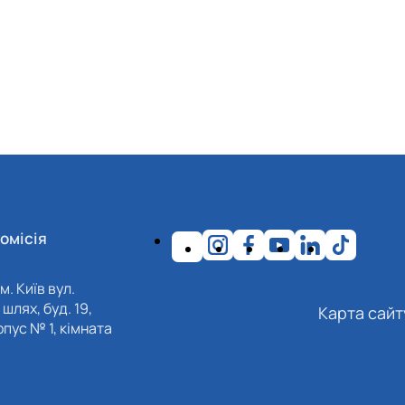
омісія
м. Київ вул.
шлях, буд. 19,
Карта сайт
пус № 1, кімната