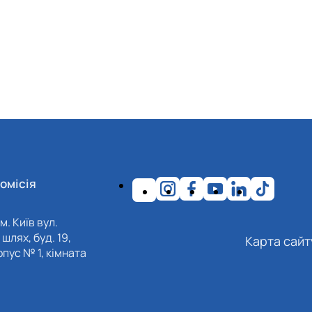
омісія
м. Київ вул.
шлях, буд. 19,
Карта сайт
пус № 1, кімната