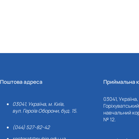
Поштова адреса
Приймальна к
03041, Україна, 
03041, Україна, м. Київ,
Горіхуватський 
вул. Героїв Оборони, буд. 15.
навчальний кор
№ 12.
(044) 527-82-42
rectorat@nubip.edu.ua