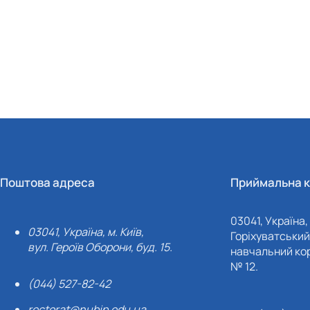
Поштова адреса
Приймальна к
03041, Україна, 
03041, Україна, м. Київ,
Горіхуватський 
вул. Героїв Оборони, буд. 15.
навчальний кор
№ 12.
(044) 527-82-42
rectorat@nubip.edu.ua