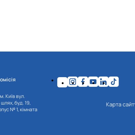
омісія
м. Київ вул.
шлях, буд. 19,
Карта сайт
пус № 1, кімната