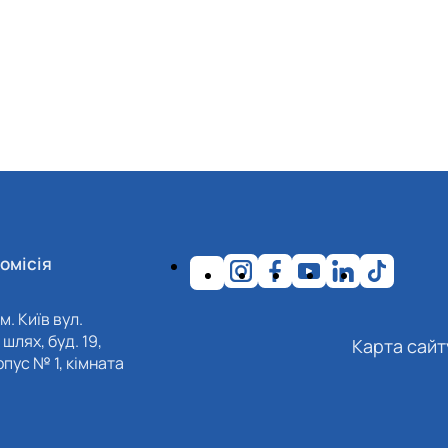
омісія
м. Київ вул.
шлях, буд. 19,
Карта сайт
пус № 1, кімната