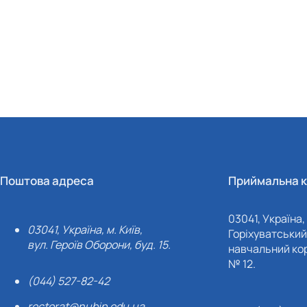
Поштова адреса
Приймальна к
03041, Україна, 
03041, Україна, м. Київ,
Горіхуватський 
вул. Героїв Оборони, буд. 15.
навчальний кор
№ 12.
(044) 527-82-42
rectorat@nubip.edu.ua