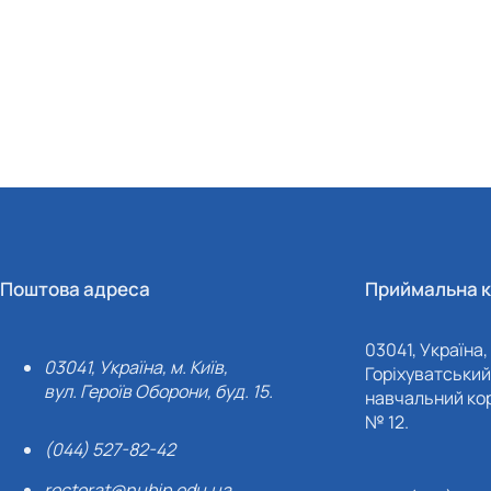
Поштова адреса
Приймальна к
03041, Україна, 
03041, Україна, м. Київ,
Горіхуватський 
вул. Героїв Оборони, буд. 15.
навчальний кор
№ 12.
(044) 527-82-42
rectorat@nubip.edu.ua