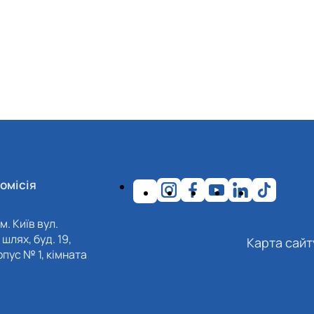
омісія
м. Київ вул.
шлях, буд. 19,
Карта сайт
пус № 1, кімната