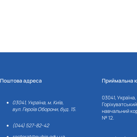
Поштова адреса
Приймальна к
03041, Україна, 
03041, Україна, м. Київ,
Горіхуватський 
вул. Героїв Оборони, буд. 15.
навчальний кор
№ 12.
(044) 527-82-42
rectorat@nubip.edu.ua