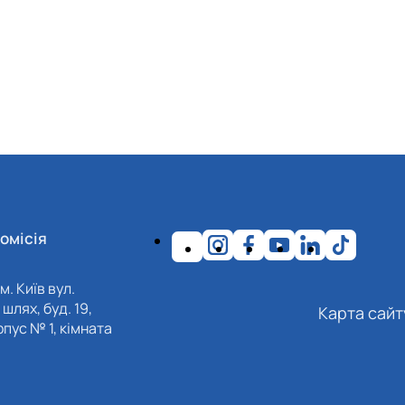
омісія
м. Київ вул.
шлях, буд. 19,
Карта сайт
пус № 1, кімната