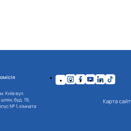
омісія
м. Київ вул.
шлях, буд. 19,
Карта сайт
пус № 1, кімната