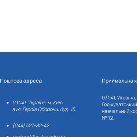
Поштова адреса
Приймальна к
03041, Україна, 
03041, Україна, м. Київ,
Горіхуватський 
вул. Героїв Оборони, буд. 15.
навчальний кор
№ 12.
(044) 527-82-42
rectorat@nubip.edu.ua