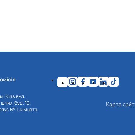
омісія
м. Київ вул.
шлях, буд. 19,
Карта сайт
пус № 1, кімната