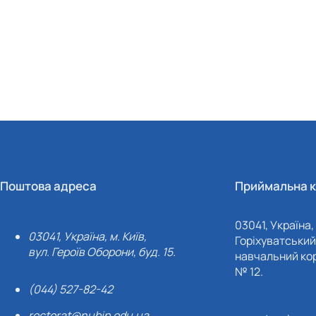
Поштова адреса
Приймальна к
03041, Україна, 
03041, Україна, м. Київ,
Горіхуватський 
вул. Героїв Оборони, буд. 15.
навчальний кор
№ 12.
(044) 527-82-42
rectorat@nubip.edu.ua