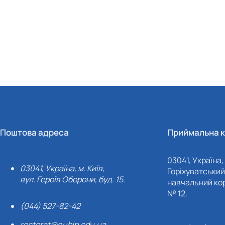
Поштова адреса
Приймальна к
03041, Україна, 
03041, Україна, м. Київ,
Горіхуватський 
вул. Героїв Оборони, буд. 15.
навчальний кор
№ 12.
(044) 527-82-42
rectorat@nubip.edu.ua