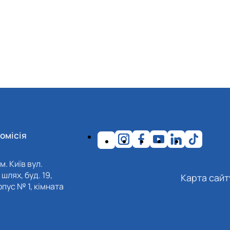
омісія
м. Київ вул.
шлях, буд. 19,
Карта сайт
пус № 1, кімната