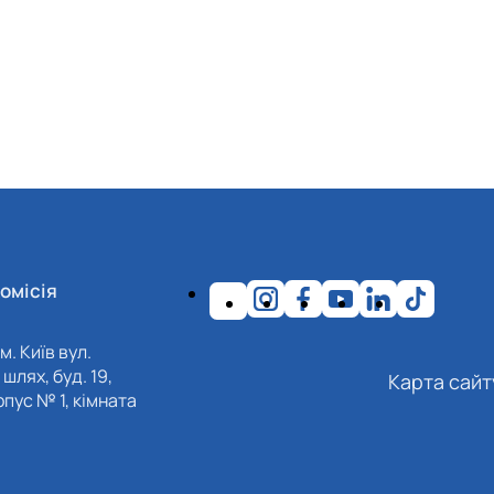
омісія
м. Київ вул.
шлях, буд. 19,
Карта сайт
пус № 1, кімната