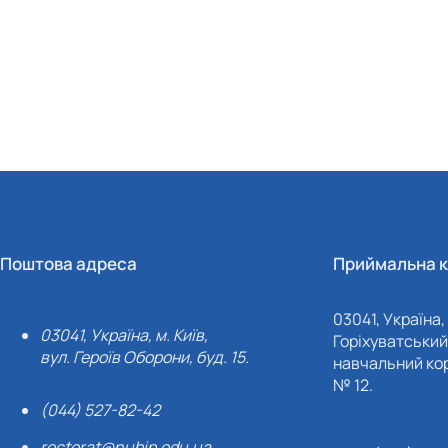
Поштова адреса
Приймальна к
03041, Україна, 
03041, Україна, м. Київ,
Горіхуватський 
вул. Героїв Оборони, буд. 15.
навчальний кор
№ 12.
(044) 527-82-42
rectorat@nubip.edu.ua