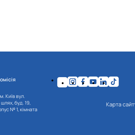
омісія
м. Київ вул.
шлях, буд. 19,
Карта сайт
пус № 1, кімната