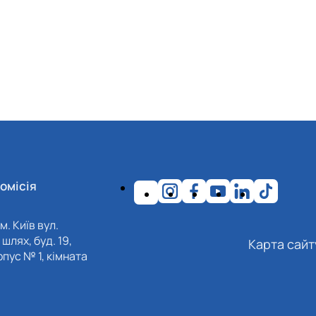
омісія
м. Київ вул.
шлях, буд. 19,
Карта сайт
пус № 1, кімната