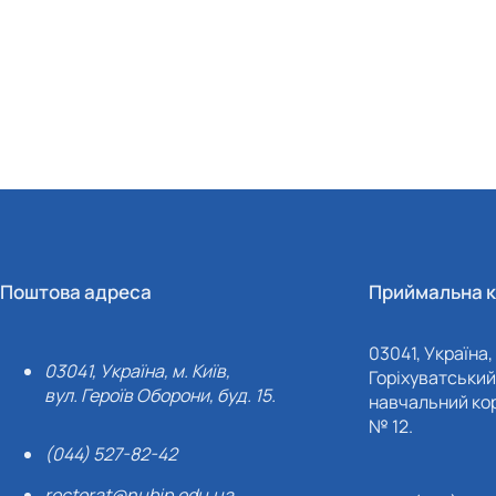
Поштова адреса
Приймальна к
03041, Україна, 
03041, Україна, м. Київ,
Горіхуватський 
вул. Героїв Оборони, буд. 15.
навчальний кор
№ 12.
(044) 527-82-42
rectorat@nubip.edu.ua