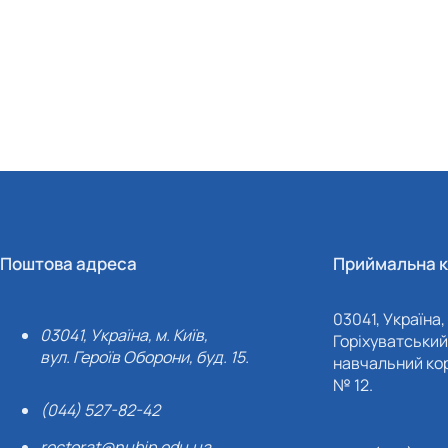
Поштова адреса
Приймальна к
03041, Україна, 
03041, Україна, м. Київ,
Горіхуватський 
вул. Героїв Оборони, буд. 15.
навчальний кор
№ 12.
(044) 527-82-42
rectorat@nubip.edu.ua