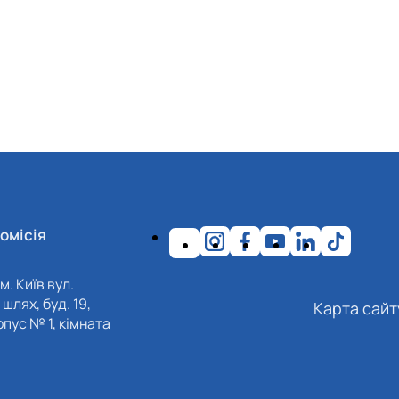
омісія
м. Київ вул.
шлях, буд. 19,
Карта сайт
пус № 1, кімната