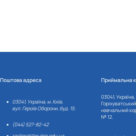
Поштова адреса
Приймальна к
03041, Україна, 
03041, Україна, м. Київ,
Горіхуватський 
вул. Героїв Оборони, буд. 15.
навчальний кор
№ 12.
(044) 527-82-42
rectorat@nubip.edu.ua