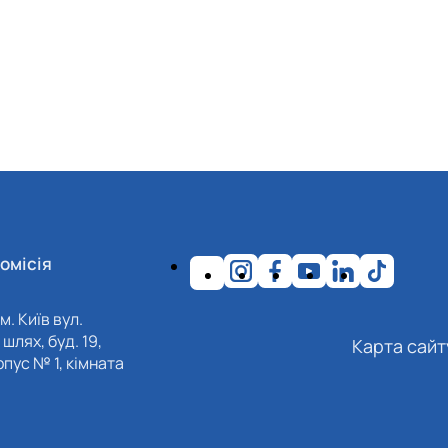
омісія
м. Київ вул.
шлях, буд. 19,
Карта сайт
пус № 1, кімната