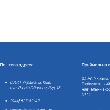
Поштова адреса
Приймальна к
03041, Україна, 
03041, Україна, м. Київ,
Горіхуватський 
вул. Героїв Оборони, буд. 15.
навчальний кор
№ 12.
(044) 527-82-42
rectorat@nubip.edu.ua