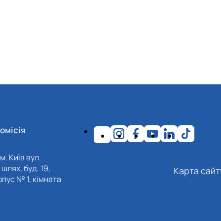
омісія
м. Київ вул.
шлях, буд. 19,
Карта сайт
пус № 1, кімната